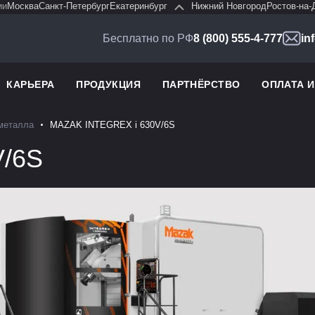
ии
Москва
Санкт-Петербург
Екатеринбург
Нижний Новгород
Ростов-на-
Бесплатно по РФ
8 (800) 555-4-777
in
КАРЬЕРА
ПРОДУКЦИЯ
ПАРТНЁРСТВО
ОПЛАТА 
 металла
MAZAK INTEGREX i 630V/6S
V/6S