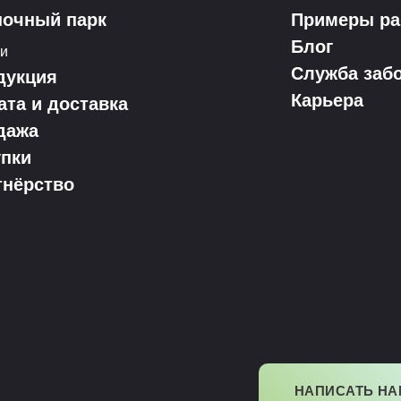
ночный парк
Примеры ра
Блог
ки
Служба заб
дукция
Карьера
ата и доставка
дажа
упки
тнёрство
НАПИСАТЬ НА