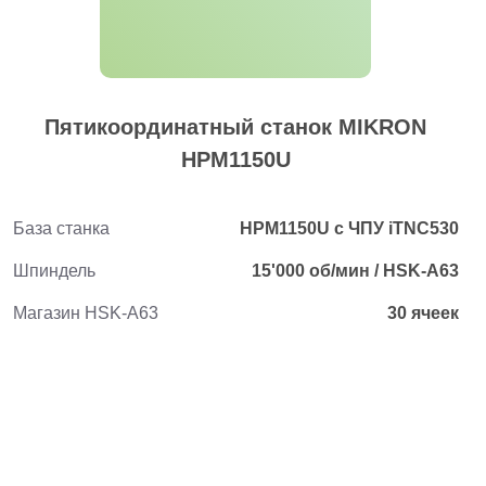
Пятикоординатный станок MIKRON
HPM1150U
База станка
HPM1150U с ЧПУ iTNC530
Шпиндель
15'000 об/мин / HSK-A63
Магазин HSK-A63
30 ячеек