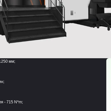
1250 мм;
ин;
 - 715 N*m;