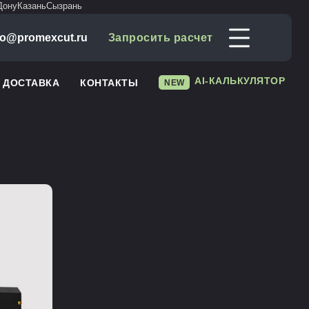
Дону
Казань
Сызрань
fo@promexcut.ru
Запросить расчет
AI-КАЛЬКУЛЯТОР
И ДОСТАВКА
КОНТАКТЫ
NEW