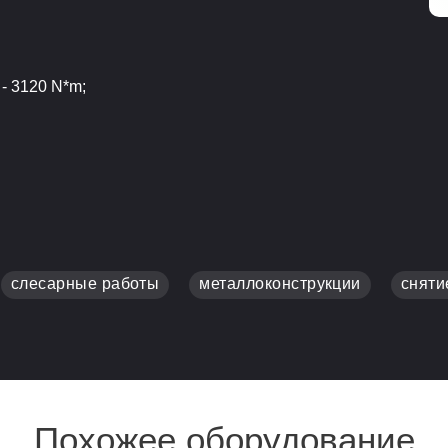
- 3120 N*m;
слесарные работы
металлоконструкции
сняти
Похожее оборудование