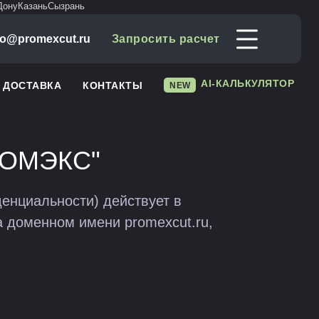
Дону
Казань
Сызрань
fo@promexcut.ru
Запросить расчет
AI-КАЛЬКУЛЯТОР
И ДОСТАВКА
КОНТАКТЫ
NEW
РОМЭКС"
енциальности) действует в
доменном имени promexcut.ru,