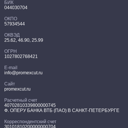
БИК
044030704
ОКПО
57934544
ОКВЭД
25.62, 46.90, 25.99
ОГРН
1027802768421
E-mail
info@promexcut.ru
Сайт
promexcut.ru
Расчетный счет
40702810339800000745
Ф. ОПЕРУ БАНКА ВТБ (ПАО) В САНКТ-ПЕТЕРБУРГЕ
Корреспондентский счет
30101810200000000704