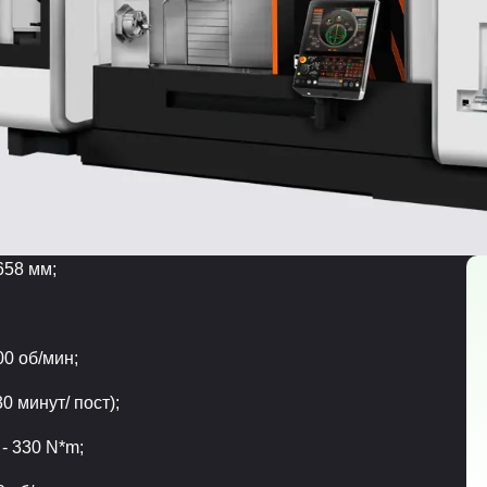
658 мм;
00 об/мин;
0 минут/ пост);
- 330 N*m;