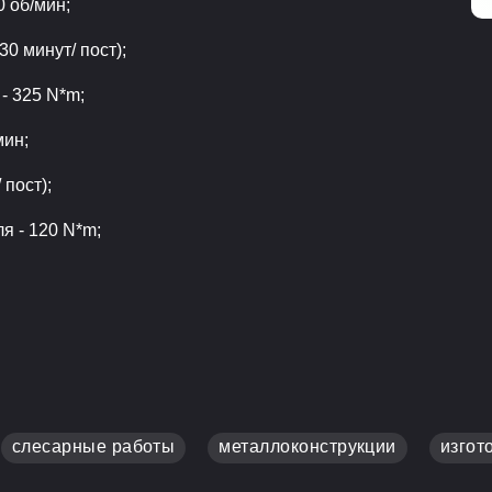
0 об/мин;
30 минут/ пост);
- 325 N*m;
мин;
 пост);
 - 120 N*m;
слесарные работы
металлоконструкции
изгот