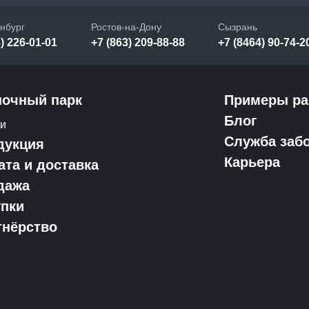
нбург
Ростов-на-Дону
Сызрань
) 226-01-01
+7 (863) 209-88-88
+7 (8464) 90-74-2
ночный парк
Примеры ра
Блог
ки
Служба заб
дукция
Карьера
ата и доставка
дажа
упки
тнёрство