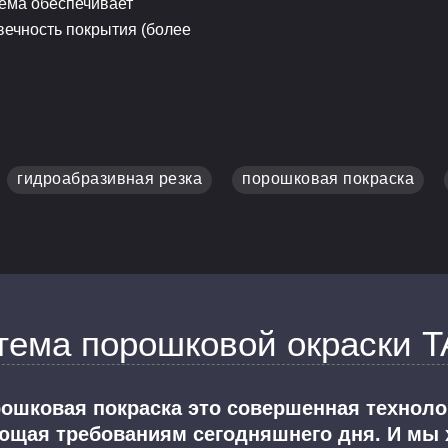
тема обеспечивает
вечность покрытия (более
гидроабразивная резка
порошковая покраска
тема порошковой окраски T
орошковая покраска это совершенная технол
ющая требованиям сегодняшнего дня. И мы 