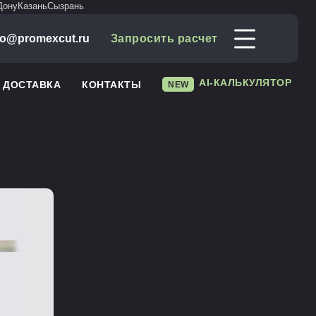
Дону
Казань
Сызрань
fo@promexcut.ru
Запросить расчет
AI-КАЛЬКУЛЯТОР
И ДОСТАВКА
КОНТАКТЫ
NEW