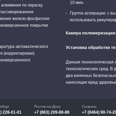
10 мин.
 алюминия по окраску.
 пассивированное
Группа аспирации, с в
ркония железо-фосфатное
использовать рекупери
 конверсионное покрытие
Камера полимеризации: 
аратура автоматического
Установка обработки те
я (корректировки)
 конверсионного
Данная технологическая 
технологических сред. В 
два конечных безопасных
наносящих вред здоровью
нбург
Ростов-на-Дону
Сызрань
) 226-01-01
+7 (863) 209-88-88
+7 (8464) 90-74-2