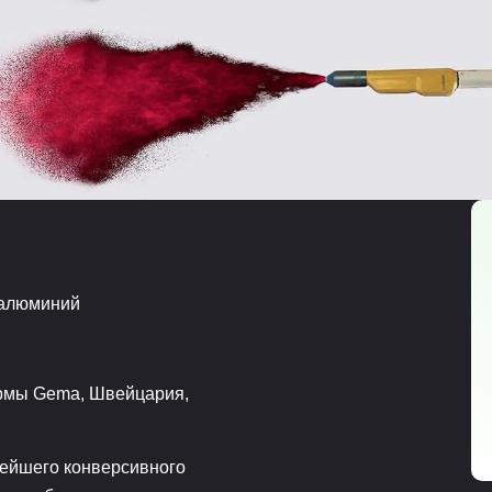
 алюминий
ирмы Gema, Швейцария,
вейшего конверсивного