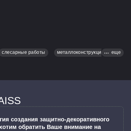
слесарные работы
металлоконструкции
еще
изгот
AISS
огия создания защитно-декоративного
хотим обратить Ваше внимание на