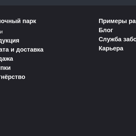
ночный парк
Примеры ра
Блог
ки
Служба заб
дукция
Карьера
ата и доставка
дажа
упки
тнёрство