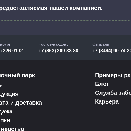
 предоставляемая нашей компанией.
нбург
Ростов-на-Дону
Сызрань
) 226-01-01
+7 (863) 209-88-88
+7 (8464) 90-74-2
ночный парк
Примеры ра
Блог
ки
Служба заб
дукция
Карьера
ата и доставка
дажа
упки
тнёрство