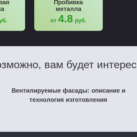
вая
Пробивка
ка
металла
4.8
уб.
от
руб.
зможно, вам будет интере
Вентилируемые фасады: описание и
технология изготовления