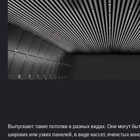
Выпускают такие потолки в разных видах. Они могут бы
широких или узких панелей, в виде кассет, ячеистых кон