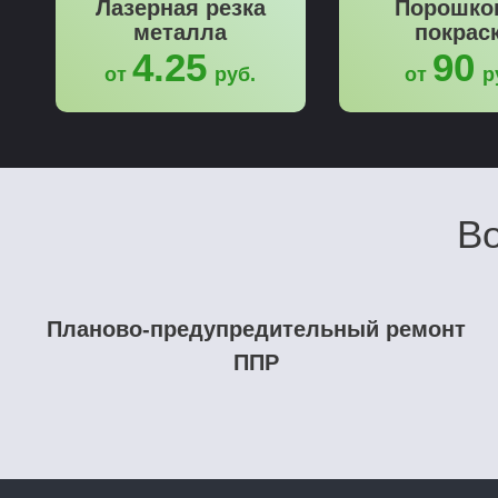
Лазерная резка
Порошко
металла
покрас
4.25
90
от
руб.
от
р
Во
Планово-предупредительный ремонт
ППР