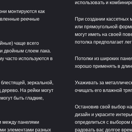
использовать и комбиниро
 они монтируются как
овленные реечные
При создании кассетных 
или прямоугольной форм
могут иметь на своей пов
потолка предполагает лег
ейные) чаще всего
и двойным слоем лака.
му часто используются в
Потолки из широких панел
хорошо применять в длин
 блестящей, зеркальной,
Ухаживать за металличес
 дерево. На рейки могут
очищать его влажной тря
могут быть гладкие,
Остановив свой выбор на
дизайн и украсите интерь
ли между панелями
определиться с выбором в
ыми элементами разных
радовать вас долгое врем