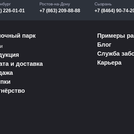
нбург
Ростов-на-Дону
Сызрань
) 226-01-01
+7 (863) 209-88-88
+7 (8464) 90-74-2
ночный парк
Примеры ра
Блог
ки
Служба заб
дукция
Карьера
ата и доставка
дажа
упки
тнёрство