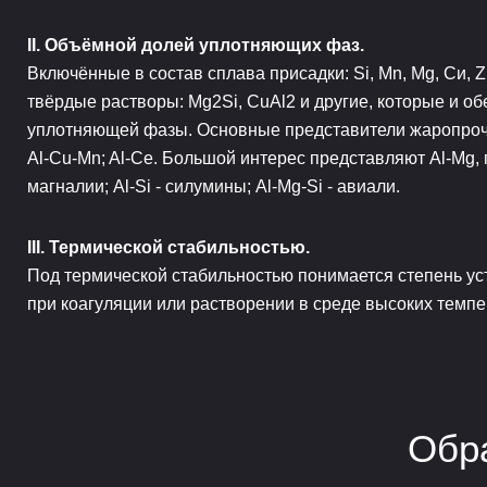
II. Объёмной долей уплотняющих фаз.
Включённые в состав сплава присадки: Si, Mn, Mg, Си, Zn
твёрдые растворы: Mg2Si, CuAl2 и другие, которые и о
уплотняющей фазы. Основные представители жаропроч
Al-Cu-Mn; Al-Се. Большой интерес представляют Al-Mg,
магналии; Al-Si - силумины; Al-Mg-Si - авиали.
III. Термической стабильностью.
Под термической стабильностью понимается степень у
при коагуляции или растворении в среде высоких темпе
Обр