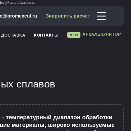
Дону
Казань
Сызрань
fo@promexcut.ru
Запросить расчет
AI-КАЛЬКУЛЯТОР
И ДОСТАВКА
КОНТАКТЫ
NEW
вых сплавов
- температурный диапазон обработки
йшие материалы, широко используемые