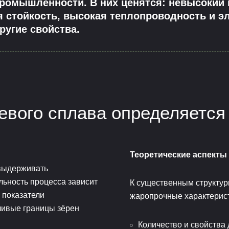
промышленности. В них ценятся: невысокий п
я стойкость, высокая теплопроводность и э
ругие свойства.
вого сплава определяетс
Теоретические аспекты
выдерживать
льность процесса зависит
К существенным структу
 показатели
жаропрочные характерист
ливые границы зёрен
Количество и свойства