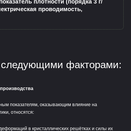
оказатель плотности (порядка 3 г/
лектрическая проводимость,
я следующими факторами:
 производства
рным показателям, оказывающим влияние на
ики, относятся:
 деформаций в кристаллических решётках и силы их