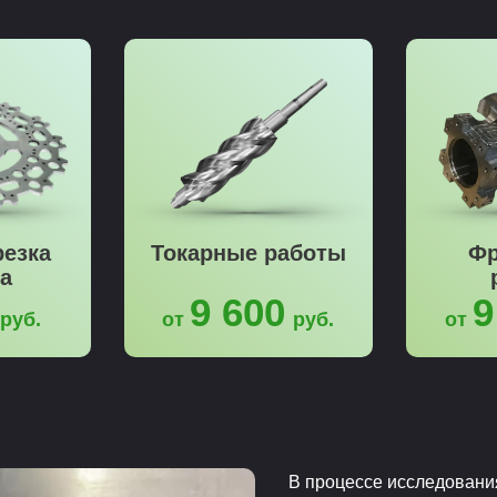
резка
Токарные работы
Фр
а
9 600
9
руб.
от
руб.
от
В процессе исследовани