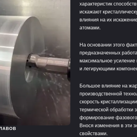
характеристик способст
искажают кристаллическу
влияния на их искажение
атомами.
На основании этого факт
предназначенных работа
максимальное усиление 
и легирующими компоне
Большое влияние на жар
производственной техн
скорость кристаллизаци
термической обработки з
формирование фазового 
Внося изменения в эти 
ЛАВОВ
свойствами.