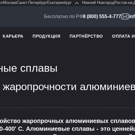
ии
Москва
Санкт-Петербург
Екатеринбург
Нижний Новгород
Ростов-на-
Бесплатно по РФ
8 (800) 555-4-777
in
КАРЬЕРА
ПРОДУКЦИЯ
ПАРТНЁРСТВО
ОПЛАТА 
ные сплавы
 жаропрочности алюминие
войство жаропрочных алюминиевых сплавов 
0-400' С. Алюминиевые сплавы - это ценне