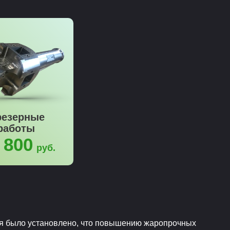
езерные
работы
 800
руб.
я было установлено, что повышению жаропрочных