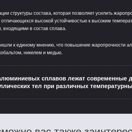
ции структуры состава, которая позволяет усилить жаропр
Ni, отличающихся высокой устойчивостью к высоким температ
, входящими в состав сплава.
ришли к единому мнению, что повышение жаропрочности ал
кобальтом, никелем и медью.
алюминиевых сплавов лежат современные д
ллических тел при различных температурны
можно вас также заинтере