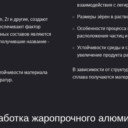
взаимодействия с лег
Размеры зёрен в раство
, Zr и другие, создают
беспечивают фактор
Особенности процесса к
ных составов являются
расположения частиц и 
 получившие название -
Устойчивости среды и с
увеличение продукта р
В зависимости от структ
стойчивости материала
сплава получаются мате
ратур.
аботка жаропрочного алюми